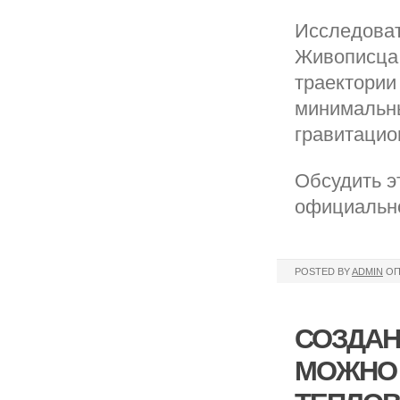
Исследоват
Живописца 
траектории
минимальны
гравитаци
Обсудить э
официально
POSTED BY
ADMIN
ОП
СОЗДАН
МОЖНО 