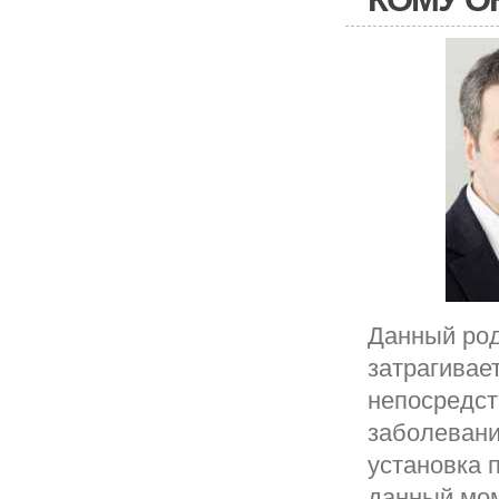
Данный род
затрагивае
непосредст
заболевани
установка 
данный мом