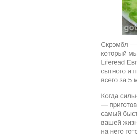
Скрэмбл — 
который мы
Liferead Е
сытного и 
всего за 5 
Когда силь
— приготов
самый быст
вашей жизн
на него го