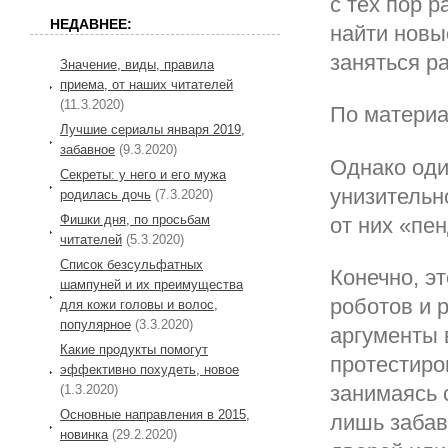
с тех пор 
НЕДАВНЕЕ:
найти новы
заняться р
Значение, виды, правила
приема, от наших читателей
(11.3.2020)
По материа
Лучшие сериалы января 2019,
забавное
(9.3.2020)
Однако оди
Секреты: у него и его мужа
унизительн
родилась дочь
(7.3.2020)
Фишки дня, по просьбам
от них «пе
читателей
(5.3.2020)
Список безсульфатных
Конечно, э
шампуней и их преимущества
роботов и 
для кожи головы и волос,
популярное
(3.3.2020)
аргументы 
Какие продукты помогут
протестиро
эффективно похудеть, новое
занимаясь 
(1.3.2020)
Основные направления в 2015,
лишь забав
новинка
(29.2.2020)