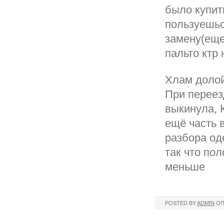
было купит
пользуешьс
замену(еще
пальто ктр 
Хлам долой
При переез
выкинула, 
ещё часть 
разбора од
так что по
меньше
POSTED BY
ADMIN
ОП