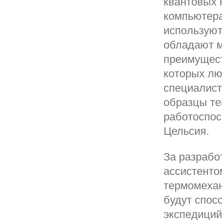
квантовых 
компьютера
используют
обладают м
преимущест
которых лю
специалист
образцы те
работоспос
Цельсия.
За разрабо
ассистент
термомехан
будут спос
экспедиций