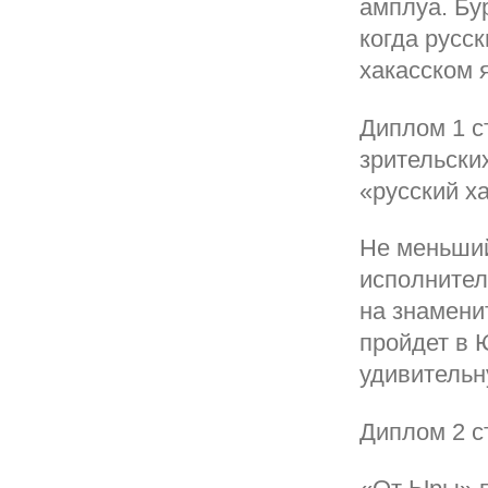
амплуа. Бу
когда русс
хакасском 
Диплом 1 с
зрительски
«русский х
Не меньший
исполнител
на знамени
пройдет в 
удивительн
Диплом 2 с