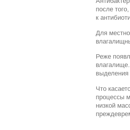
Антибактер
после того
к антибиот
Для местно
влагалищны
Реже появл
влагалище.
выделения 
Что касает
процессы мо
низкой мас
преждевре