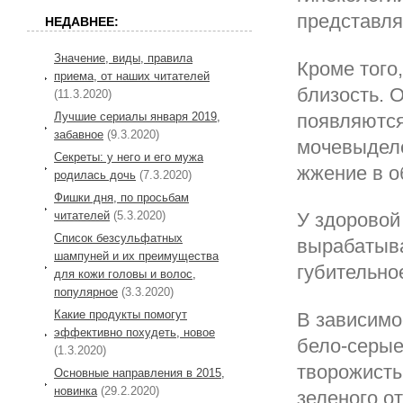
представля
НЕДАВНЕЕ:
Значение, виды, правила
Кроме того
приема, от наших читателей
близость. 
(11.3.2020)
Лучшие сериалы января 2019,
появляются
забавное
(9.3.2020)
мочевыделе
Секреты: у него и его мужа
жжение в о
родилась дочь
(7.3.2020)
Фишки дня, по просьбам
читателей
(5.3.2020)
У здоровой
Список безсульфатных
вырабатыва
шампуней и их преимущества
губительно
для кожи головы и волос,
популярное
(3.3.2020)
Какие продукты помогут
В зависимо
эффективно похудеть, новое
бело-серые
(1.3.2020)
творожисты
Основные направления в 2015,
новинка
(29.2.2020)
зеленого о