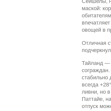
Сейшелы, н
маской: ко
обитателям
впечатляет
овощей в п
Отличная с
подчеркнул
Тайланд — 
сограждан. 
стабильно 
всегда +28
ливни, но в
Паттайе, н
отпуск мож