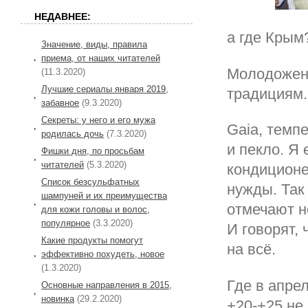
НЕДАВНЕЕ:
а где Крым
Значение, виды, правила
приема, от наших читателей
Молодожены
(11.3.2020)
Лучшие сериалы января 2019,
традициям.
забавное
(9.3.2020)
Секреты: у него и его мужа
Gaia, темпе
родилась дочь
(7.3.2020)
и пекло. Я 
Фишки дня, по просьбам
читателей
(5.3.2020)
кондиционе
Список безсульфатных
нужды. Так
шампуней и их преимущества
отмечают н
для кожи головы и волос,
популярное
(3.3.2020)
И говорят,
Какие продукты помогут
на всё.
эффективно похудеть, новое
(1.3.2020)
Где в апре
Основные направления в 2015,
новинка
(29.2.2020)
+20-+25,не