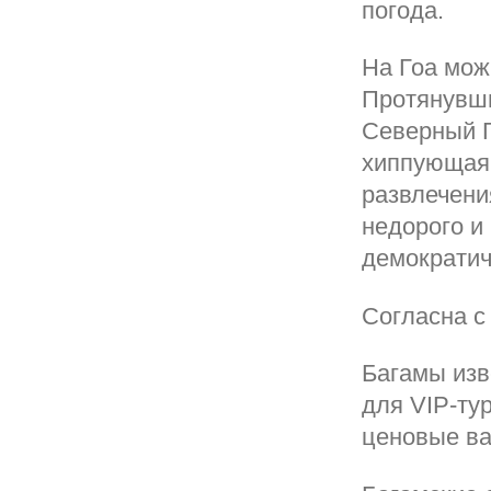
погода.
На Гоа мож
Протянувши
Северный Г
хиппующая 
развлечения
недорого и
демократич
Согласна с
Багамы изв
для VIP-ту
ценовые ва