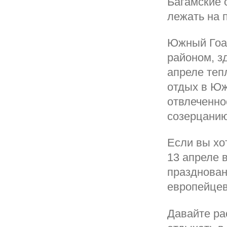
Багамские 
лежать на 
Южный Гоа 
районом, з
апреле теп
отдых в Юж
отвлеченно
созерцанию
Если вы хот
13 апреле 
празднован
европейцев
Давайте ра