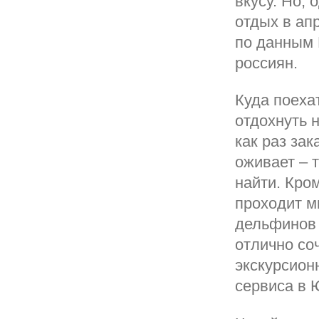
вкусу. Но, 
отдых в ап
по данным 
россиян.
Куда поеха
отдохнуть 
как раз за
оживает – 
найти. Кро
проходит м
дельфинов 
отлично со
экскурсион
сервиса в 