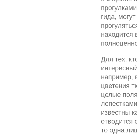
прогулками
гида, могу
прогулятьс
находится 
полноценно
Для тех, к
интересный
например, 
цветения т
целые поля
лепестками
известны к
отводится 
то одна ли