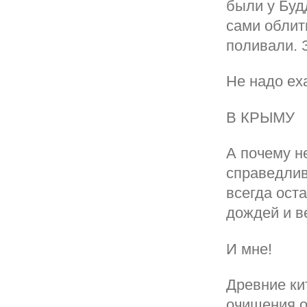
были у Буд
сами облит
поливали. 
Не надо ех
В КРЫМУ
А почему н
справедлив
всегда ост
дождей и в
И мне!
Древние ки
очищения о