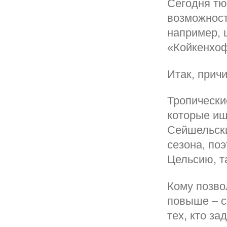
Сегодня тю
возможност
например, 
«Койкенхоф
Итак, прич
Тропически
которые ищ
Сейшельски
сезона, по
Цельсию, та
Кому позво
повыше – с
тех, кто з