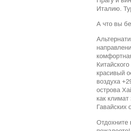
Прагу и ви
Италию. Ту
А что вы б
Альтернат
направлени
комфортная
Китайского
красивый о
воздуха +2
острова Ха
как климат
Гавайских 
Отдохните 
пожалеете!