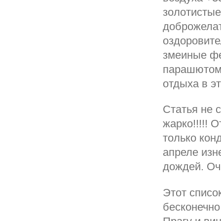
золотистые
доброжелат
оздоровите
змеиные фе
парашютом 
отдыха в эт
Статья не 
жарко!!!!!
только кон
апреле изн
дождей. Оч
Этот списо
бесконечно