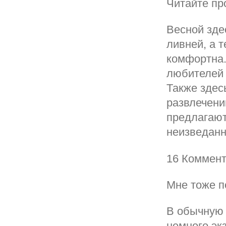
Читайте пр
Весной здес
ливней, а 
комфортна.
любителей 
Также здес
развлечений
предлагают
неизведанн
16 Коммен
Мне тоже по
В обычную 
немного эк